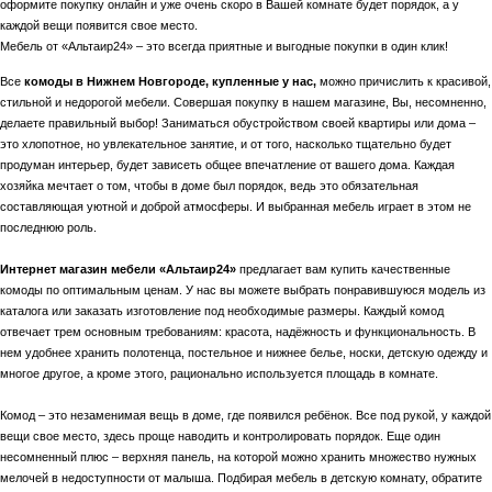
оформите покупку онлайн и уже очень скоро в Вашей комнате будет порядок, а у
каждой вещи появится свое место.
Мебель от «Альтаир24» – это всегда приятные и выгодные покупки в один клик!
Все
комоды в Нижнем Новгороде, купленные у нас,
можно причислить к красивой,
стильной и недорогой мебели. Совершая покупку в нашем магазине, Вы, несомненно,
делаете правильный выбор! Заниматься обустройством своей квартиры или дома –
это хлопотное, но увлекательное занятие, и от того, насколько тщательно будет
продуман интерьер, будет зависеть общее впечатление от вашего дома. Каждая
хозяйка мечтает о том, чтобы в доме был порядок, ведь это обязательная
составляющая уютной и доброй атмосферы. И выбранная мебель играет в этом не
последнюю роль.
Интернет магазин мебели «Альтаир24»
предлагает вам купить качественные
комоды по оптимальным ценам. У нас вы можете выбрать понравившуюся модель из
каталога или заказать изготовление под необходимые размеры. Каждый комод
отвечает трем основным требованиям: красота, надёжность и функциональность. В
нем удобнее хранить полотенца, постельное и нижнее белье, носки, детскую одежду и
многое другое, а кроме этого, рационально используется площадь в комнате.
Комод – это незаменимая вещь в доме, где появился ребёнок. Все под рукой, у каждой
вещи свое место, здесь проще наводить и контролировать порядок. Еще один
несомненный плюс – верхняя панель, на которой можно хранить множество нужных
мелочей в недоступности от малыша. Подбирая мебель в детскую комнату, обратите