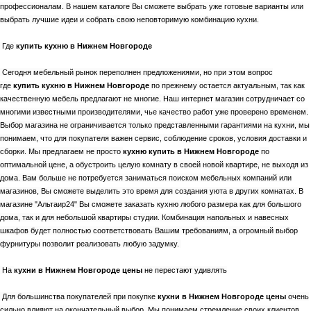
профессионалам. В нашем каталоге Вы сможете выбрать уже готовые варианты или
выбрать лучшие идеи и собрать свою неповторимую комбинацию кухни.
Где
купить кухню в Нижнем Новгороде
Сегодня мебельный рынок переполнен предложениями, но при этом вопрос
где
купить кухню в Нижнем Новгороде
по прежнему остается актуальным, так как
качественную мебель предлагают не многие. Наш интернет магазин сотрудничает со
многими известными производителями, чье качество работ уже проверено временем.
Выбор магазина не ограничивается только представленными гарантиями на кухни, мы
понимаем, что для покупателя важен сервис, соблюдение сроков, условия доставки и
сборки. Мы предлагаем не просто
кухню купить в Нижнем Новгороде
по
оптимальной цене, а обустроить целую комнату в своей новой квартире, не выходя из
дома. Вам больше не потребуется заниматься поиском мебельных компаний или
магазинов, Вы сможете выделить это время для создания уюта в других комнатах. В
магазине "Альтаир24" Вы сможете заказать кухню любого размера как для большого
дома, так и для небольшой квартиры студии. Комбинация напольных и навесных
шкафов будет полностью соответствовать Вашим требованиям, а огромный выбор
фурнитуры позволит реализовать любую задумку.
На
кухни в Нижнем Новгороде цены
не перестают удивлять
Для большинства покупателей при покупке
кухни в Нижнем Новгороде цены
очень
сильно влияют на окончательный выбор. Мы понимаем стремление своих клиентов