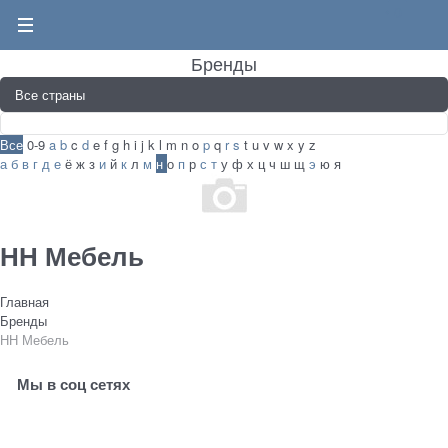
0
Бренды
Все
0-9
a
b
c
d
e
f
g
h
i
j
k
l
m
n
o
p
q
r
s
t
u
v
w
x
y
z
а
б
в
г
д
е
ё
ж
з
и
й
к
л
м
н
о
п
р
с
т
у
ф
х
ц
ч
ш
щ
э
ю
я
НН Мебель
Главная
Бренды
НН Мебель
Мы в соц сетях