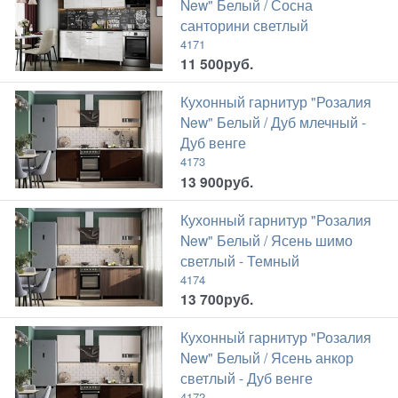
New" Белый / Сосна
санторини светлый
4171
11 500
руб.
Кухонный гарнитур "Розалия
New" Белый / Дуб млечный -
Дуб венге
4173
13 900
руб.
Кухонный гарнитур "Розалия
New" Белый / Ясень шимо
светлый - Темный
4174
13 700
руб.
Кухонный гарнитур "Розалия
New" Белый / Ясень анкор
светлый - Дуб венге
4172