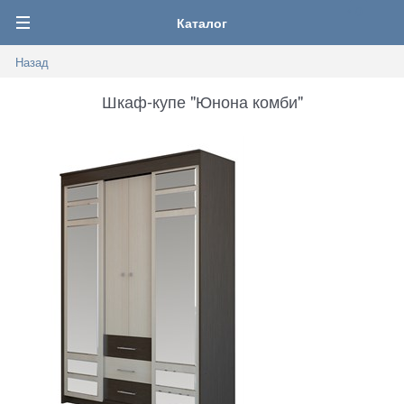
0
Каталог
Назад
Шкаф-купе "Юнона комби"