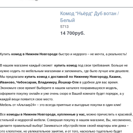
Комод "Ньёрд" Дуб вотан /
Белый
5713
14 700
руб.
Купить
комод в Нижнем Новгороде
быстро и недорого – не мечта, а реальность!
В нашем магазине каждый сможет
купить комод
под свои требования. Больше не
нужно ходить по мебельным магазинам и запоминать, где было лучше или дешевле.
Мы предлагаем
купить комод с доставкой по Нижнему Новгороду, Казани,
Иваново, Чебоксарам, Владимиру, Йошкар-Оле
в удобное для вас время.
Экономьте свое время! Выберите в нашем каталоге понравившуюся модель,
оформите покупку онлайн и уже очень скоро в Вашей комнате будет порядок, а у
каждой вещи появится свое место.
Мебель от «Альтаир24» – это всегда приятные и выгодные покупки в один клик!
Все
комоды в Нижнем Новгороде, купленные у нас,
можно причислить к красивой,
стильной и недорогой мебели. Совершая покупку в нашем магазине, Вы, несомненно,
делаете правильный выбор! Заниматься обустройством своей квартиры или дома –
это хлопотное, но увлекательное занятие, и от того, насколько тщательно будет