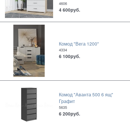
4606
4 600
руб.
Комод "Вега 1200"
4334
6 100
руб.
Комод "Аванта 500 6 ящ"
Графит
5635
6 200
руб.