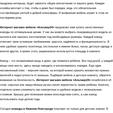
продуман интерьер, будет зависеть общее впечатление от вашего дома. Каждая
хозяйка мечтает о том, чтобы в доме был порядок, ведь это обязательная
составляющая уютной и доброй атмосферы. И выбранная мебель играет в этом не
последнюю роль.
Интернет магазин мебели «Альтаир24»
предлагает вам купить качественные
комоды по оптимальным ценам. У нас вы можете выбрать понравившуюся модель из
каталога или заказать изготовление под необходимые размеры. Каждый комод
отвечает трем основным требованиям: красота, надёжность и функциональность. В
нем удобнее хранить полотенца, постельное и нижнее белье, носки, детскую одежду и
многое другое, а кроме этого, рационально используется площадь в комнате.
Комод – это незаменимая вещь в доме, где появился ребёнок. Все под рукой, у каждой
вещи свое место, здесь проще наводить и контролировать порядок. Еще один
несомненный плюс – верхняя панель, на которой можно хранить множество нужных
мелочей в недоступности от малыша. Подбирая мебель в детскую комнату, обратите
внимание на безопасность.
Интернет магазин мебели «Альтаир24»
позаботился об
этом: скрытые или закруглённые ручки снизят вероятность травм ребёнка. Конечно,
отдельно нужно упомянуть про компактные и удобные модели с пеленальным
столиком. Крышку для пеленания можно впоследствии снять, а сам комод
использовать еще долгие годы.
Сегодня
комоды в Нижнем Новгороде
покупают не только для детских комнат. В