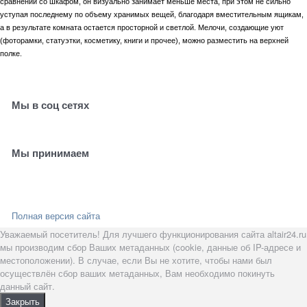
сравнении со шкафом, он визуально занимает меньше места, при этом не сильно
уступая последнему по объему хранимых вещей, благодаря вместительным ящикам,
а в результате комната остается просторной и светлой. Мелочи, создающие уют
(фоторамки, статуэтки, косметику, книги и прочее), можно разместить на верхней
полке.
Мы в соц сетях
Мы принимаем
Полная версия сайта
Уважаемый посетитель! Для лучшего функционирования сайта altair24.ru
мы производим сбор Ваших метаданных (cookie, данные об IP-адресе и
местоположении). В случае, если Вы не хотите, чтобы нами был
осуществлён сбор ваших метаданных, Вам необходимо покинуть
данный сайт.
Закрыть